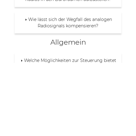
Wie lässt sich der Wegfall des analogen
Radiosignals kompensieren?
Allgemein
Welche Möglichkeiten zur Steuerung bietet
ein professionelles Beschallungsanlage?
Wie wähle ich die passende Musikquelle
aus?
Wie kann ich mein Smartphone als
Musikquelle für mein Beschallungsystem
nutzen?