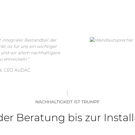
 integraler Bestandteil der
t ist für uns ein wichtiger
e und vor allem nachhaltigere
 entwickeln.“
de, CEO AUDAC
NACHHALTIGKEIT IST TRUMPF
er Beratung bis zur Instal