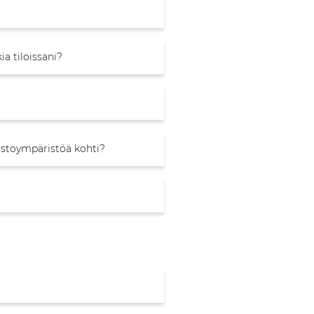
a tiloissani?
mistoympäristöä kohti?