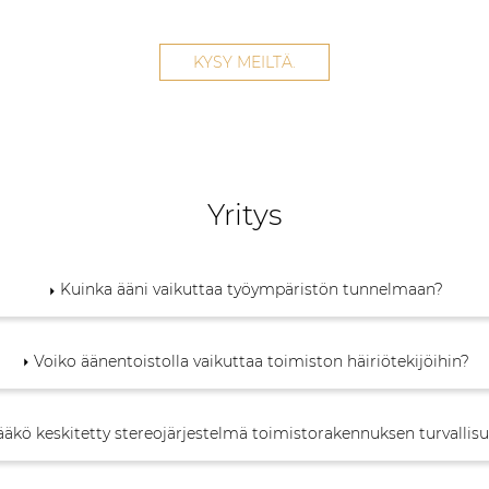
KYSY MEILTÄ.
Yritys
Kuinka ääni vaikuttaa työympäristön tunnelmaan?
Voiko äänentoistolla vaikuttaa toimiston häiriötekijöihin?
ääkö keskitetty stereojärjestelmä toimistorakennuksen turvallis