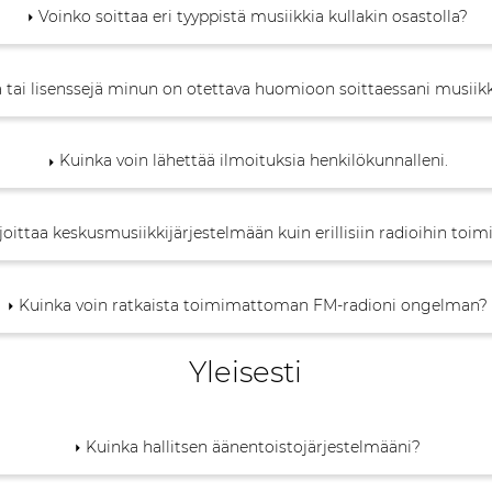
Voinko soittaa eri tyyppistä musiikkia kullakin osastolla?
a tai lisenssejä minun on otettava huomioon soittaessani musiikki
Kuinka voin lähettää ilmoituksia henkilökunnalleni.
joittaa keskusmusiikkijärjestelmään kuin erillisiin radioihin toi
Kuinka voin ratkaista toimimattoman FM-radioni ongelman?
Yleisesti
Kuinka hallitsen äänentoistojärjestelmääni?