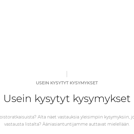
USEIN KYSYTYT KYSYMYKSET
Usein kysytyt kysymykset
istoratkaisuista? Alta näet vastauksia yleisimpiin kysymyksiin, jo
vastausta listalta? Ääniasiantuntijamme auttavat mielellään.